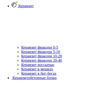
Керамзит
Керамзит фракции 0-5
Керамзит фракции 5-10
Керамзит фракции 10-20
Керамзит фракции 20-40
Керамзит россыпью
Керамзит в мешках
Керамзит в биг-бегах
Керамзитобетонные блоки