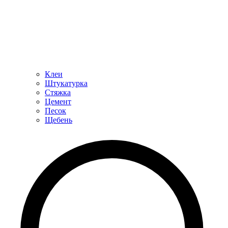
Клеи
Штукатурка
Стяжка
Цемент
Песок
Щебень