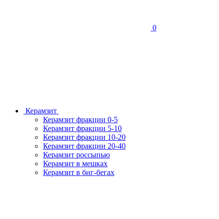
0
Керамзит
Керамзит фракции 0-5
Керамзит фракции 5-10
Керамзит фракции 10-20
Керамзит фракции 20-40
Керамзит россыпью
Керамзит в мешках
Керамзит в биг-бегах