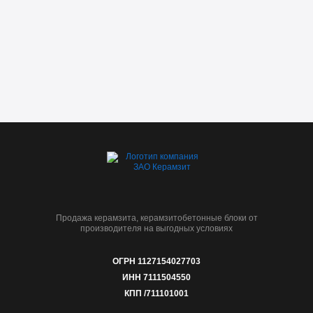
Продажа керамзита, керамзитобетонные блоки от
производителя на выгодных условиях
ОГРН 1127154027703
ИНН 7111504550
КПП /711101001