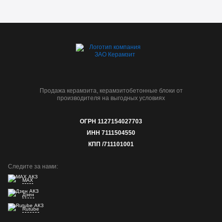
Продажа керамзита, керамзитобетонные блоки от
производителя на выгодных условиях
ОГРН 1127154027703
ИНН 7111504550
КПП /711101001
Следите за нами:
MAX
Дзен
Rutube