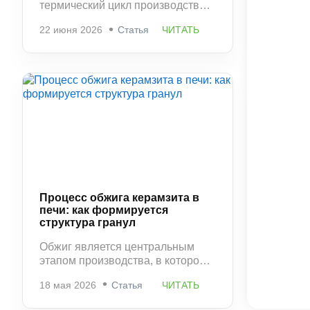
термический цикл производства и
фактически фиксирует структуру
22 июня 2026
Статья
ЧИТАТЬ
материала, сформированную в
печи. На этом этапе керамзит
приобретает окончательную
прочность, стабильную
пористость и устойчивость к
разрушению.
Процесс обжига керамзита в
печи: как формируется
структура гранул
Обжиг является центральным
этапом производства, в котором
окончательно формируются
18 мая 2026
Статья
ЧИТАТЬ
свойства керамзита. Именно
здесь определяется плотность