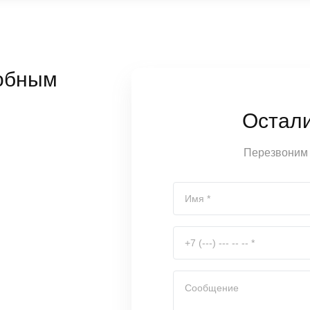
обным
Остал
Перезвоним 