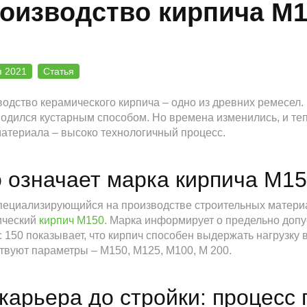
оизводство кирпича М1
я 2021
Статья
одство керамического кирпича – одно из древних ремесел.
одился кустарным способом. Но времена изменились, и теп
атериала – высоко технологичный процесс.
 означает марка кирпича М1
пециализирующийся на производстве строительных материа
ический
кирпич М150
. Марка информирует о предельно допус
 150 показывает, что кирпич способен выдержать нагрузку 
вуют параметры – М150, М125, М100, М 200.
карьера до стройки: процесс