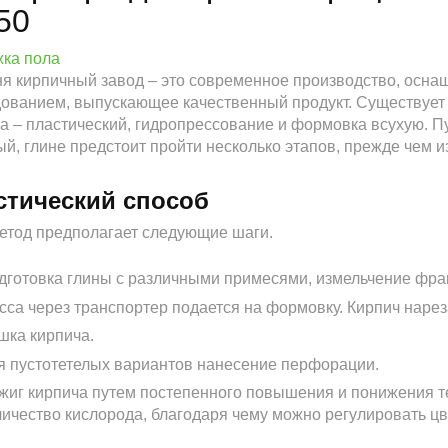
50
я кирпичный завод – это современное производство, осн
ованием, выпускающее качественный продукт. Существует 
а – пластический, гидропрессование и формовка всухую. Пу
й, глине предстоит пройти несколько этапов, прежде чем 
стический способ
етод предполагает следующие шаги.
дготовка глины с различными примесями, измельчение фракц
сса через транспортер подается на формовку. Кирпич нарез
шка кирпича.
я пустотетелых вариантов нанесение перфорации.
жиг кирпича путем постепенного повышения и понижения т
личество кислорода, благодаря чему можно регулировать цв