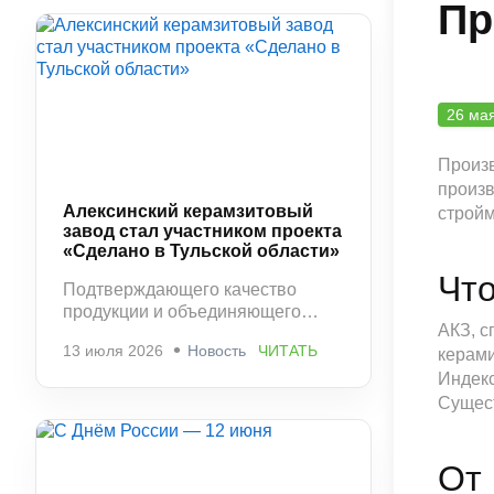
Пр
26 ма
Произв
произв
Алексинский керамзитовый
стройм
завод стал участником проекта
«Сделано в Тульской области»
Что
Подтверждающего качество
продукции и объединяющего
АКЗ, с
ведущих производителей
13 июля 2026
Новость
ЧИТАТЬ
керам
региона.
Индекс
Сущест
От 