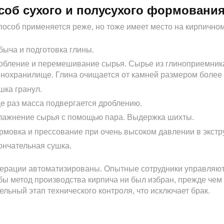
соб сухого и полусухого формовани
пособ применяется реже, но тоже имеет место на кирпичном
быча и подготовка глины.
обление и перемешивание сырья. Сырье из глиноприемника,
инохранилище. Глина очищается от камней размером более 
шка гранул.
е раз масса подвергается дроблению.
лажнение сырья с помощью пара. Выдержка шихты.
рмовка и прессование при очень высоком давлении в экстр
ончательная сушка.
ерации автоматизированы. Опытные сотрудники управляю
бы метод производства кирпича ни был избран, прежде чем
ельный этап технического контроля, что исключает брак.