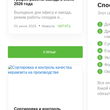
2026 года
Спо
Выходные дни офиса и завода,
Этот с
режим работы складов и
рекомендации по заказам.
До
01 июня 2026
Новость
ЧИТАТЬ
Др
гл
Су
Ещ
СТАТЬИ
Ув
Фо
Ок
Все оп
Какой 
обязат
Сортировка и контроль