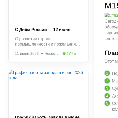
М1
Сегодн
оборуд
С Днём России — 12 июня
кирпич
сложны
О развитии страны,
промышленности и пожелания
стабильности и успешной работы.
Пла
11 июня 2026
Новость
ЧИТАТЬ
Этот м
По
Ма
Су
Дл
Об
ко
График работы завода в июне