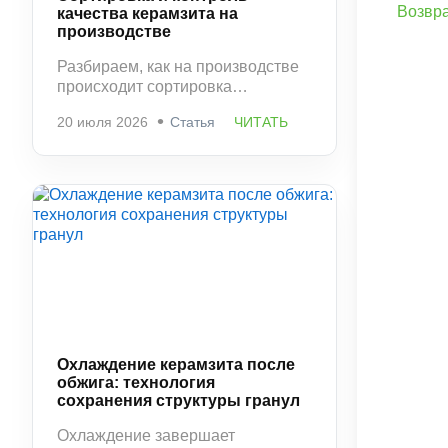
Возвра
качества керамзита на
производстве
Разбираем, как на производстве
происходит сортировка
керамзита по фракциям и
20 июля 2026
Статья
ЧИТАТЬ
контроль качества. Какие
параметры проверяются и
почему этот этап напрямую
влияет на свойства материала.
Охлаждение керамзита после
обжига: технология
сохранения структуры гранул
Охлаждение завершает