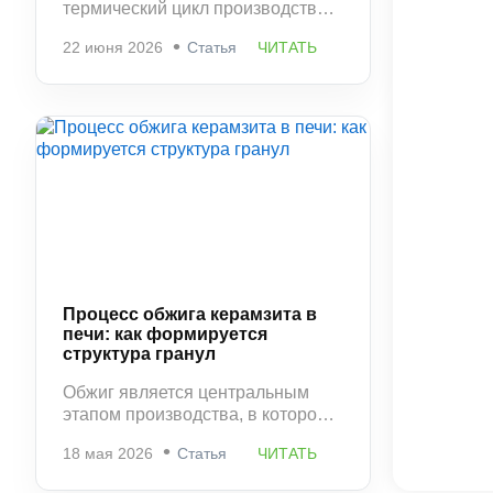
термический цикл производства и
фактически фиксирует структуру
22 июня 2026
Статья
ЧИТАТЬ
материала, сформированную в
печи. На этом этапе керамзит
приобретает окончательную
прочность, стабильную
пористость и устойчивость к
разрушению.
Процесс обжига керамзита в
печи: как формируется
структура гранул
Обжиг является центральным
этапом производства, в котором
окончательно формируются
18 мая 2026
Статья
ЧИТАТЬ
свойства керамзита. Именно
здесь определяется плотность