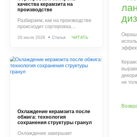
качества керамзита на
производстве
Разбираем, как на производстве
происходит сортировка
керамзита по фракциям и
Окраш
20 июля 2026
Статья
ЧИТАТЬ
контроль качества. Какие
исполь
параметры проверяются и
эффек
почему этот этап напрямую
влияет на свойства материала.
Керамз
выравн
декори
не тол
Возвра
Охлаждение керамзита после
обжига: технология
сохранения структуры гранул
Охлаждение завершает