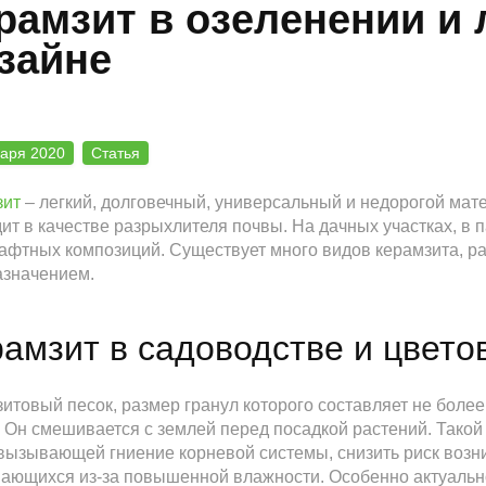
рамзит в озеленении и
зайне
варя 2020
Статья
зит
– легкий, долговечный, универсальный и недорогой мате
ит в качестве разрыхлителя почвы. На дачных участках, в
фтных композиций. Существует много видов керамзита, р
азначением.
амзит в садоводстве и цвето
итовый песок, размер гранул которого составляет не боле
 Он смешивается с землей перед посадкой растений. Такой
вызывающей гниение корневой системы, снизить риск возн
ающихся из-за повышенной влажности. Особенно актуально