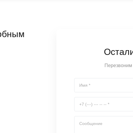
обным
Остал
Перезвоним 