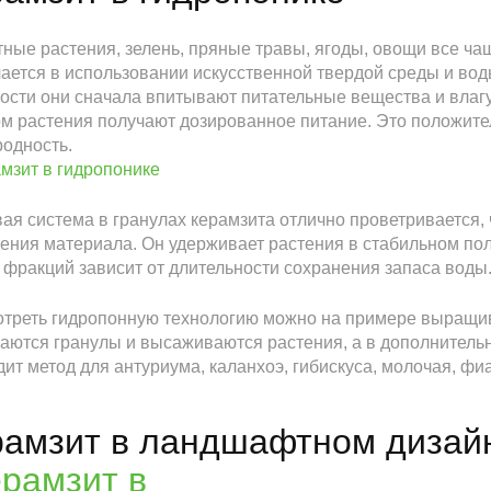
ные растения, зелень, пряные травы, ягоды, овощи все ча
ается в использовании искусственной твердой среды и вод
ости они сначала впитывают питательные вещества и влагу
м растения получают дозированное питание. Это положител
одность.
ая система в гранулах керамзита отлично проветривается, 
ения материала. Он удерживает растения в стабильном по
фракций зависит от длительности сохранения запаса воды.
треть гидропонную технологию можно на примере выращив
ются гранулы и высаживаются растения, а в дополнительн
ит метод для антуриума, каланхоэ, гибискуса, молочая, фи
рамзит в ландшафтном дизай