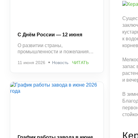
Сущест
заключ
кустар
С Днём России — 12 июня
к водо
О развитии страны,
корнев
промышленности и пожелания
стабильности и успешной работы.
Мелкоф
11 июня 2026
Новость
ЧИТАТЬ
запас 
растен
и вече
В зимн
Благод
первон
стойко
Кер
График работы завода в июне