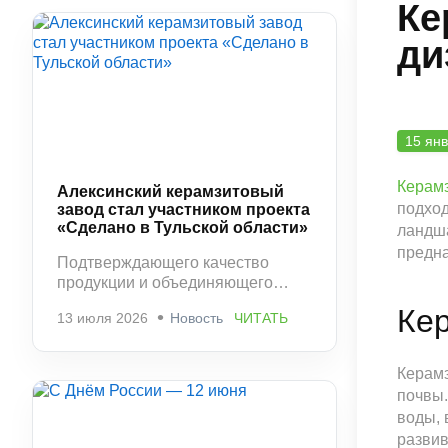
Ке
ди
15 ян
Керам
Алексинский керамзитовый
подход
завод стал участником проекта
«Сделано в Тульской области»
ландша
предн
Подтверждающего качество
продукции и объединяющего
ведущих производителей
Кер
13 июля 2026
Новость
ЧИТАТЬ
региона.
Керамз
почвы.
воды, 
развив