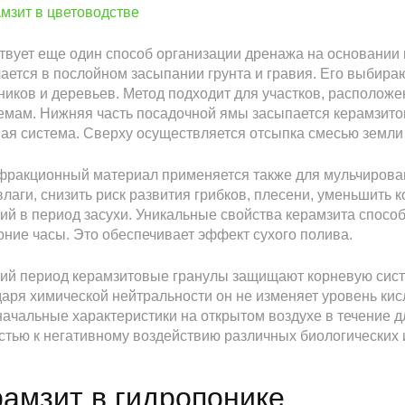
вует еще один способ организации дренажа на основании 
ается в послойном засыпании грунта и гравия. Его выбир
ников и деревьев. Метод подходит для участков, расположе
емам. Нижняя часть посадочной ямы засыпается керамзитом
ая система. Сверху осуществляется отсыпка смесью земли 
ракционный материал применяется также для мульчирован
влаги, снизить риск развития грибков, плесени, уменьшить 
ий в период засухи. Уникальные свойства керамзита спос
рние часы. Это обеспечивает эффект сухого полива.
ий период керамзитовые гранулы защищают корневую систе
аря химической нейтральности он не изменяет уровень кис
ачальные характеристики на открытом воздухе в течение д
стью к негативному воздействию различных биологических 
амзит в гидропонике