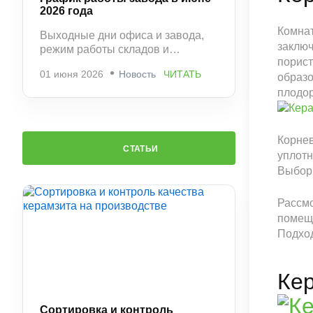
2026 года
Комнат
Выходные дни офиса и завода,
заключ
режим работы складов и
порист
рекомендации по заказам.
01 июня 2026
Новость
ЧИТАТЬ
образо
плодор
Корнев
СТАТЬИ
уплотн
Выбор 
Рассмо
помеща
Подход
Ке
Сортировка и контроль