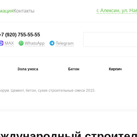
г. Алексин, ул. Н
мация
Контакты
+7 (920) 755-55-55
MAX
WhatsApp
Telegram
Зола уноса
Бетон
Кирпич
ум. Цемент, бетон, сухие строительные смеси 2015.
ждународный строите