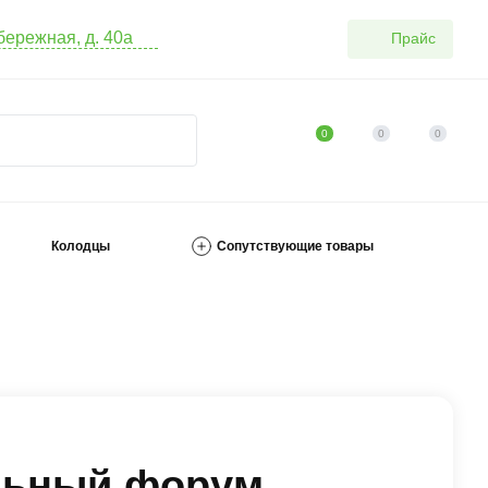
абережная, д. 40а
Прайс
0
0
0
Колодцы
Сопутствующие товары
льный форум.