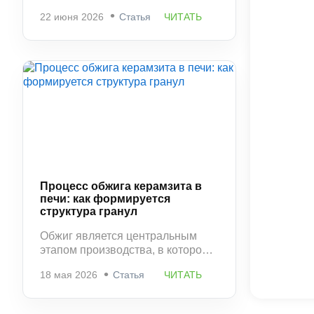
фактически фиксирует структуру
22 июня 2026
Статья
ЧИТАТЬ
материала, сформированную в
печи. На этом этапе керамзит
приобретает окончательную
прочность, стабильную
пористость и устойчивость к
разрушению.
Процесс обжига керамзита в
печи: как формируется
структура гранул
Обжиг является центральным
этапом производства, в котором
окончательно формируются
18 мая 2026
Статья
ЧИТАТЬ
свойства керамзита. Именно
здесь определяется плотность
материала, его прочность и