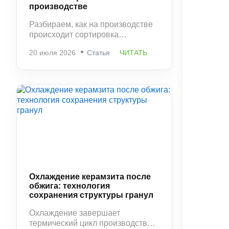
производстве
Разбираем, как на производстве
происходит сортировка
керамзита по фракциям и
20 июля 2026
Статья
ЧИТАТЬ
контроль качества. Какие
параметры проверяются и
почему этот этап напрямую
влияет на свойства материала.
Охлаждение керамзита после
обжига: технология
сохранения структуры гранул
Охлаждение завершает
термический цикл производства и