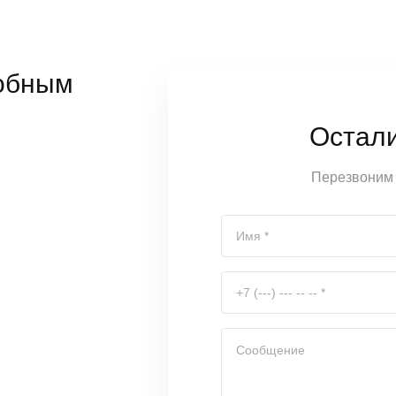
обным
Остал
Перезвоним 