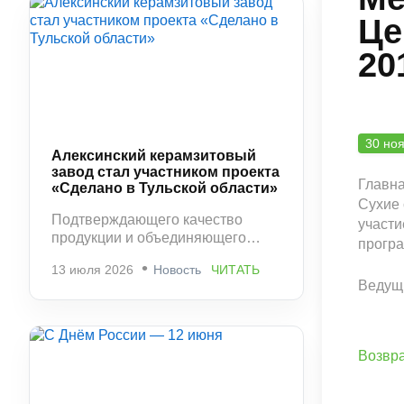
Це
20
30 но
Алексинский керамзитовый
завод стал участником проекта
Главна
«Сделано в Тульской области»
Сухие 
Подтверждающего качество
участи
продукции и объединяющего
програ
ведущих производителей
13 июля 2026
Новость
ЧИТАТЬ
региона.
Ведущи
Возвра