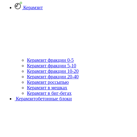
Керамзит
Керамзит фракции 0-5
Керамзит фракции 5-10
Керамзит фракции 10-20
Керамзит фракции 20-40
Керамзит россыпью
Керамзит в мешках
Керамзит в биг-бегах
Керамзитобетонные блоки