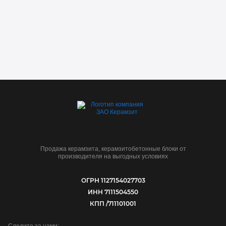
на любые вопросы:
Продажа керамзита, керамзитобетонные блоки от
производителя на выгодных условиях
ОГРН 1127154027703
ИНН 7111504550
КПП /711101001
Следите за нами: