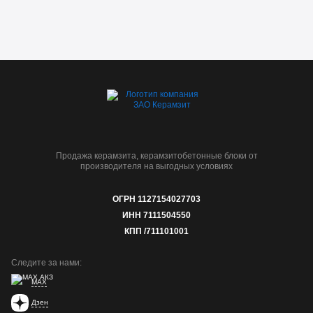
Продажа керамзита, керамзитобетонные блоки от
производителя на выгодных условиях
ОГРН 1127154027703
ИНН 7111504550
КПП /711101001
Следите за нами:
MAX
Дзен