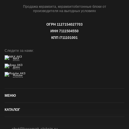
Продажа керамзита, керамзитобетонные блоки от
производителя на выгодных условиях
ОГРН 1127154027703
ИНН 7111504550
КПП /711101001
Следите за нами:
MAX
Дзен
Rutube
МЕНЮ
КАТАЛОГ
sbyt@keramzit-aleksin.ru