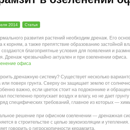
реля 2014
Статья
рмального развития растений необходим дренаж. Его осн
а к корням, а также препятствие образованию застойной вл
, создаются благоприятные условия для появления и разм
я. Дренаж чрезвычайно актуален и при озеленении офиса.
троить дренажную систему? Существует несколько варианто
 или поверх грунта. Сверху он защищает землю от солнечног
обенно важно, если цветок стоит на подоконнике и обращен
ал постепенно пропускает воздух и влагу, но не дает грунт
ряд специфических требований, главное из которых — хими
льное решение при офисном озеленении — дренажная сист
яется в строительстве с целью звукоизоляции и утепления.
яет говорить о гигроскопичности керамзита.