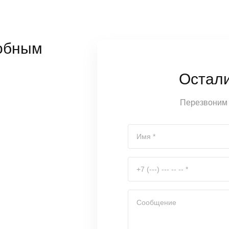
обным
Остал
Перезвоним 