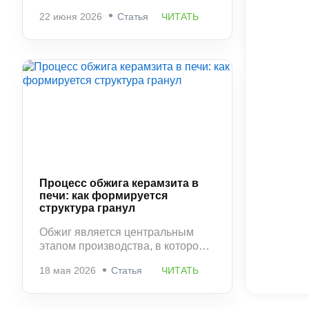
фактически фиксирует структуру
22 июня 2026
Статья
ЧИТАТЬ
материала, сформированную в
печи. На этом этапе керамзит
приобретает окончательную
прочность, стабильную
пористость и устойчивость к
разрушению.
Процесс обжига керамзита в
печи: как формируется
структура гранул
Обжиг является центральным
этапом производства, в котором
окончательно формируются
18 мая 2026
Статья
ЧИТАТЬ
свойства керамзита. Именно
здесь определяется плотность
материала, его прочность и