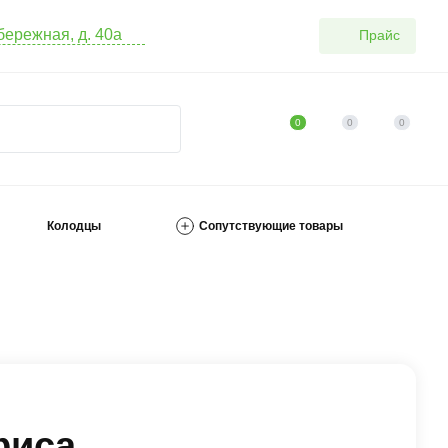
абережная, д. 40а
Прайс
0
0
0
Колодцы
Сопутствующие товары
фиса