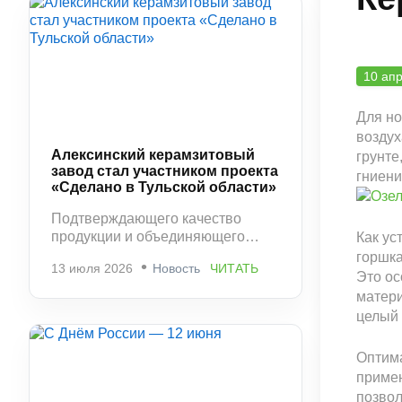
10 ап
Для но
воздух
Алексинский керамзитовый
грунте
завод стал участником проекта
гниени
«Сделано в Тульской области»
Подтверждающего качество
продукции и объединяющего
Как ус
ведущих производителей
горшка
13 июля 2026
Новость
ЧИТАТЬ
региона.
Это ос
матери
целый 
Оптима
примен
позвол