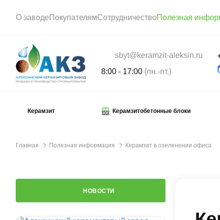
О заводе
Покупателям
Сотрудничество
Полезная инфор
sbyt@keramzit-aleksin.ru
8:00 - 17:00
(пн.-пт.)
Керамзит
Керамзитобетонные блоки
Главная
Полезная информация
Керамзит в озеленении офиса
НОВОСТИ
Ке