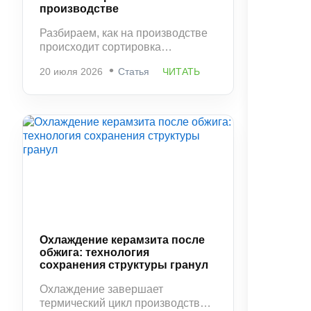
производстве
Разбираем, как на производстве
происходит сортировка
керамзита по фракциям и
20 июля 2026
Статья
ЧИТАТЬ
контроль качества. Какие
параметры проверяются и
почему этот этап напрямую
влияет на свойства материала.
Охлаждение керамзита после
обжига: технология
сохранения структуры гранул
Охлаждение завершает
термический цикл производства и