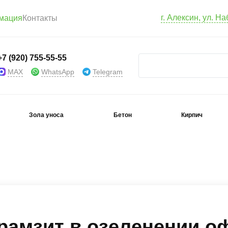
г. Алексин, ул. Н
мация
Контакты
+7 (920) 755-55-55
MAX
WhatsApp
Telegram
Зола уноса
Бетон
Кирпич
рамзит в озеленении о