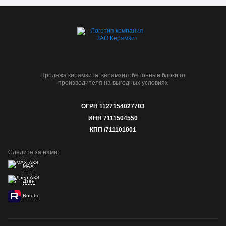
Продажа керамзита, керамзитобетонные блоки от
производителя на выгодных условиях
ОГРН 1127154027703
ИНН 7111504550
КПП /711101001
Следите за нами:
MAX
Дзен
Rutube