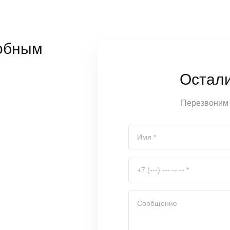
обным
Остал
Перезвоним 