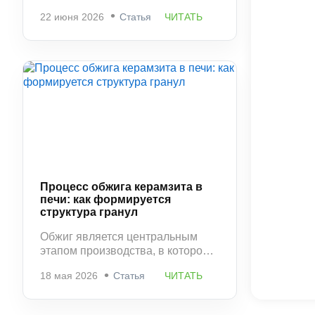
фактически фиксирует структуру
22 июня 2026
Статья
ЧИТАТЬ
материала, сформированную в
печи. На этом этапе керамзит
приобретает окончательную
прочность, стабильную
пористость и устойчивость к
разрушению.
Процесс обжига керамзита в
печи: как формируется
структура гранул
Обжиг является центральным
этапом производства, в котором
окончательно формируются
18 мая 2026
Статья
ЧИТАТЬ
свойства керамзита. Именно
здесь определяется плотность
материала, его прочность и