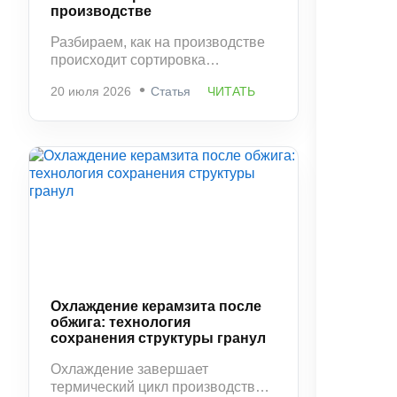
производстве
Разбираем, как на производстве
происходит сортировка
керамзита по фракциям и
20 июля 2026
Статья
ЧИТАТЬ
контроль качества. Какие
параметры проверяются и
почему этот этап напрямую
влияет на свойства материала.
Охлаждение керамзита после
обжига: технология
сохранения структуры гранул
Охлаждение завершает
термический цикл производства и