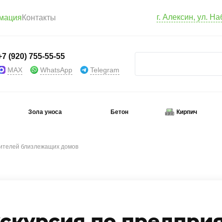
г. Алексин, ул. Н
мация
Контакты
+7 (920) 755-55-55
MAX
WhatsApp
Telegram
Зола уноса
Бетон
Кирпич
жителей близлежащих домов
скурсия по предпри