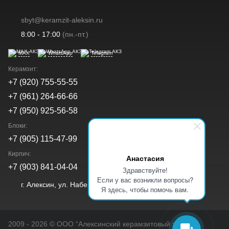
sbyt@keramzit-aleksin.ru
8:00 - 17:00
(пн.-пт.)
MAX
WhatsApp
Telegram
Керамзит:
+7 (920) 755-55-55
+7 (961) 264-66-66
+7 (950) 925-56-58
Блоки:
+7 (905) 115-47-99
Кирпич:
Анастасия
+7 (903) 841-04-04
Здравствуйте!
Если у вас возникли вопросы?
г. Алексин, ул. Набережная, д. 40а
Я здесь, чтобы помочь вам.
2009 - 2026 © OOO “Алексинский керамзитовый завод”