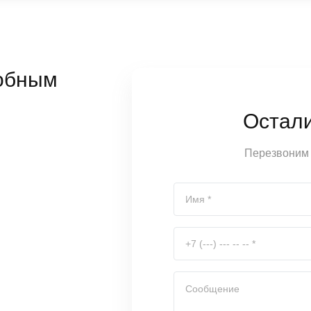
обным
Остал
Перезвоним 