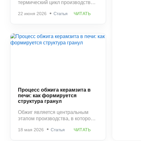
термический цикл производства и
фактически фиксирует структуру
22 июня 2026
Статья
ЧИТАТЬ
материала, сформированную в
печи. На этом этапе керамзит
приобретает окончательную
прочность, стабильную
пористость и устойчивость к
разрушению.
Процесс обжига керамзита в
печи: как формируется
структура гранул
Обжиг является центральным
этапом производства, в котором
окончательно формируются
18 мая 2026
Статья
ЧИТАТЬ
свойства керамзита. Именно
здесь определяется плотность