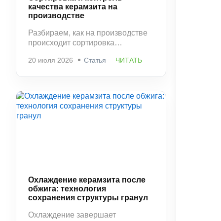
качества керамзита на
производстве
Разбираем, как на производстве
происходит сортировка
керамзита по фракциям и
20 июля 2026
Статья
ЧИТАТЬ
контроль качества. Какие
параметры проверяются и
почему этот этап напрямую
влияет на свойства материала.
Охлаждение керамзита после
обжига: технология
сохранения структуры гранул
Охлаждение завершает